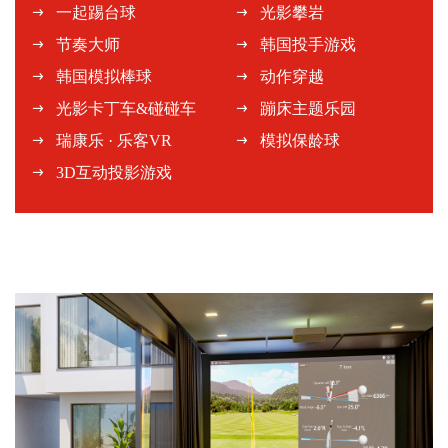
一起踢台球
光影攀岩
节奏大师
韩国投手游戏
韩国模拟棒球
动作穿越
光影卡丁车&碰碰车
蹦床主题乐园
瑞康乐 · 乐客VR
模拟保龄球
3D互动投影游戏